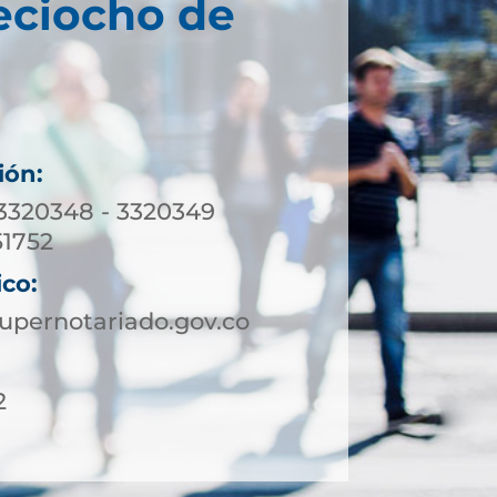
eciocho de
ión:
 3320348 - 3320349
1752
ico:
upernotariado.gov.co
2