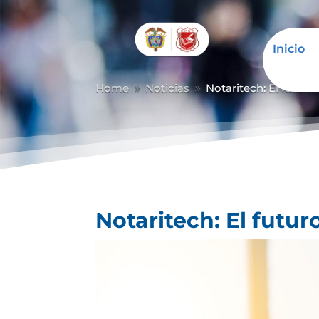
Inicio
Home
Noticias
Notaritech: El futuro
9
9
Notaritech: El futur