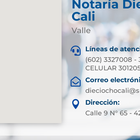
Notaría Di
Cali
Valle
Líneas de atenc

(602) 3327008 -
CELULAR 301205
Correo electrón

dieciochocali@s
Dirección:

Calle 9 N° 65 - 4