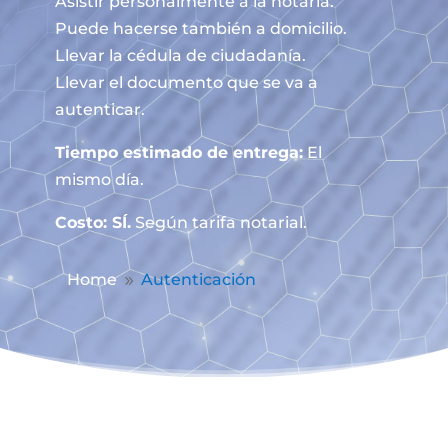
Asistir personalmente a la notaría.
Puede hacerse también a domicilio.
Llevar la cédula de ciudadanía.
Llevar el documento que se va a
autenticar.
Tiempo estimado de entrega:
El
mismo día.
Costo: SÍ.
Según tarifa notarial.
Home
Autenticación
9