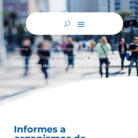
Home
Informes a organismos de
9
inspección, vigilancia y control
Informes a
9
organismos de inspección, vigilancia y control
Informes a