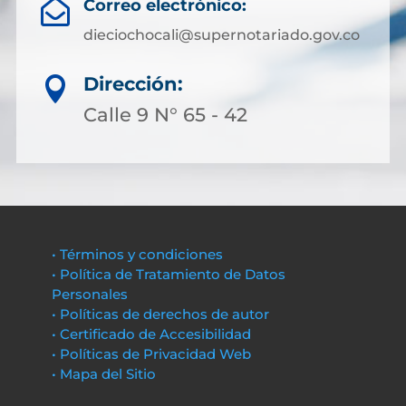
Correo electrónico:

dieciochocali@supernotariado.gov.co
Dirección:

Calle 9 N° 65 - 42
• Términos y condiciones
• Política de Tratamiento de Datos
Personales
• Políticas de derechos de autor
• Certificado de Accesibilidad
• Políticas de Privacidad Web
• Mapa del Sitio