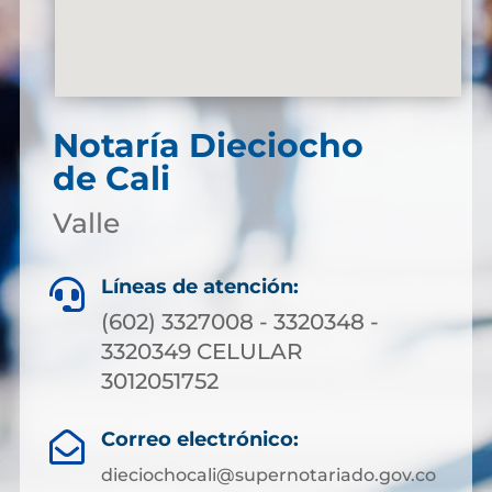
Notaría Dieciocho
de Cali
Valle
Líneas de atención:

(602) 3327008 - 3320348 -
3320349 CELULAR
3012051752
Correo electrónico:

dieciochocali@supernotariado.gov.co