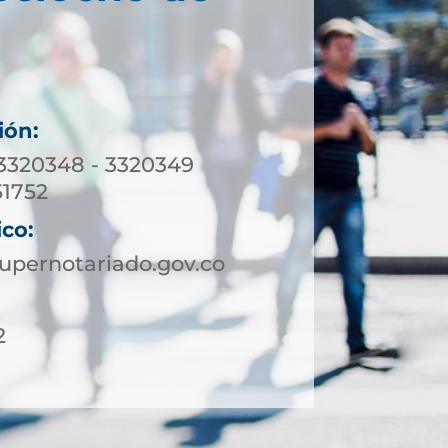
ión:
 3320348 - 3320349
1752
ico:
upernotariado.gov.co
2