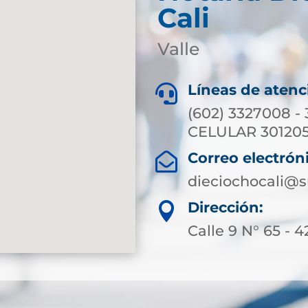
Cali
Valle
Líneas de atenc

(602) 3327008 -
CELULAR 301205
Correo electrón

dieciochocali@s
Dirección:

Calle 9 N° 65 - 4