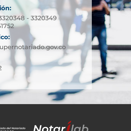
ión:
 3320348 - 3320349
1752
ico:
upernotariado.gov.co
2