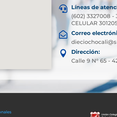
Líneas de atenc

(602) 3327008 -
CELULAR 301205
Correo electrón

dieciochocali@s
Dirección:

Calle 9 N° 65 - 4
onales