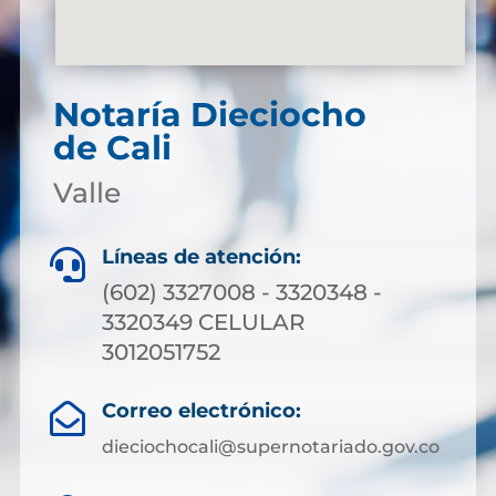
Notaría Dieciocho
de Cali
Valle
Líneas de atención:

(602) 3327008 - 3320348 -
3320349 CELULAR
3012051752
Correo electrónico:

dieciochocali@supernotariado.gov.co