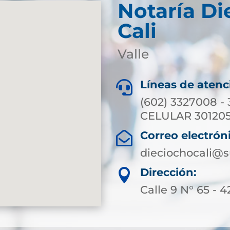
Notaría Di
Cali
Valle
Líneas de atenc

(602) 3327008 -
CELULAR 301205
Correo electrón

dieciochocali@s
Dirección:

Calle 9 N° 65 - 4