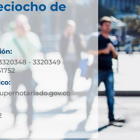
eciocho de
ión:
 3320348 - 3320349
1752
ico:
upernotariado.gov.co
2