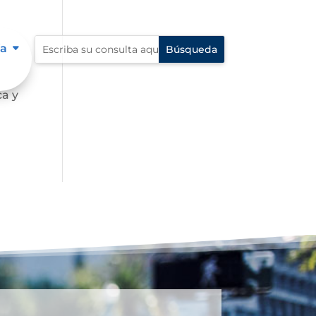
ía
o a
ca y