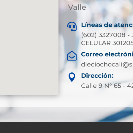
Valle
Líneas de atenc

(602) 3327008 -
CELULAR 301205
Correo electrón

dieciochocali@s
Dirección:

Calle 9 N° 65 - 4