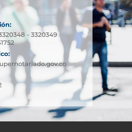
ión:
 3320348 - 3320349
1752
ico:
upernotariado.gov.co
2