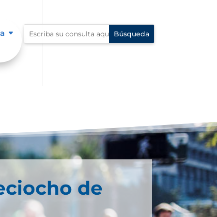
ía
eciocho de