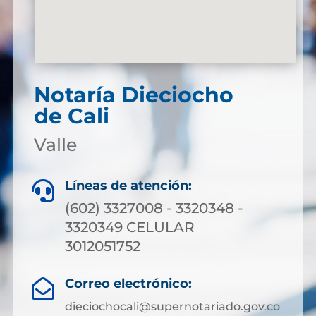
Notaría Dieciocho
de Cali
Valle
Líneas de atención:

(602) 3327008 - 3320348 -
3320349 CELULAR
3012051752
Correo electrónico:

dieciochocali@supernotariado.gov.co